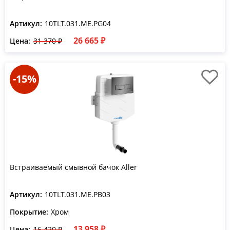
Артикул:
10TLT.031.ME.PG04
26 665 ₽
Цена:
31 370 ₽
-15%
Встраиваемый смывной бачок Aller
Артикул:
10TLT.031.ME.PB03
Покрытие:
Хром
13 958 ₽
Цена:
16 420 ₽