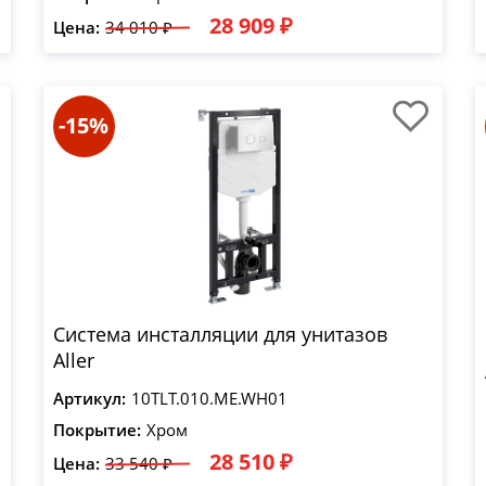
28 909 ₽
Цена:
34 010 ₽
-15%
Система инсталляции для унитазов
Aller
Артикул:
10TLT.010.ME.WH01
Покрытие:
Хром
28 510 ₽
Цена:
33 540 ₽