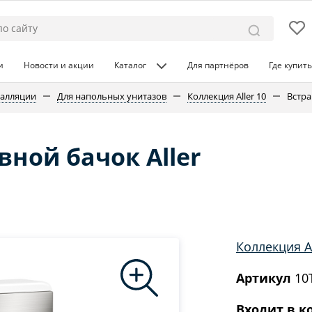
и
Новости и акции
Каталог
Для партнёров
Где купить
талляции
Для напольных унитазов
Коллекция Aller 10
Встра
ной бачок Aller
Коллекция Al
Артикул
10T
Входит в к