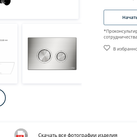
Начат
*Проконсультир
сотрудничеств
В избранн
Скачать все фотографии изделия