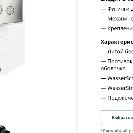
Фитинги 
Механиче
Крепление
Характери
Литой бе
Противок
оболочка
WasserSc
WasserStr
Подключе
Выбрать 
*Ближайший ро