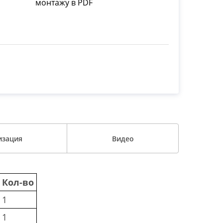
монтажу в PDF
изация
Видео
Кол-во
1
1