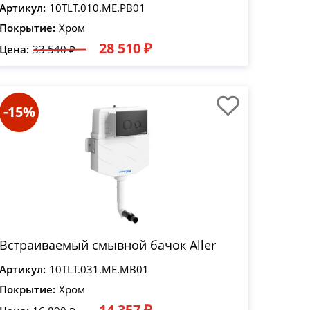
Артикул:
10TLT.010.ME.PB01
Покрытие:
Хром
28 510 ₽
Цена:
33 540 ₽
-15%
Встраиваемый смывной бачок Aller
Артикул:
10TLT.031.ME.MB01
Покрытие:
Хром
14 357 ₽