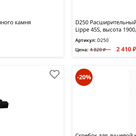
нного камня
D250 Расширительный
Lippe 45S, высота 190
Артикул:
D250
2 410 
Цена:
4 820 ₽
-20%
Скребок для душевой 