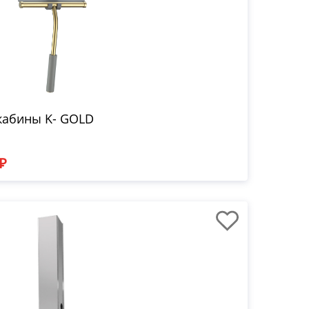
кабины K- GOLD
 ₽