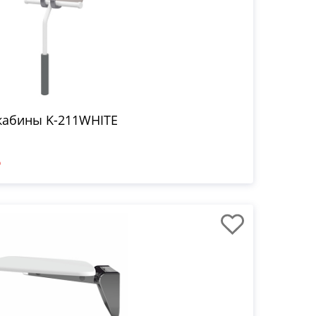
кабины K-211WHITE
₽