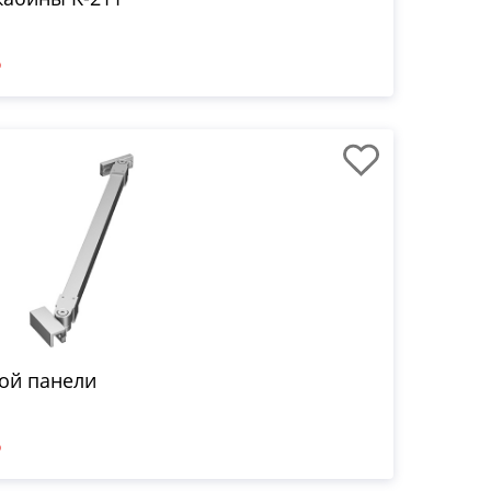
₽
ой панели
₽