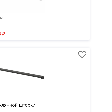
ша
8 ₽
еклянной шторки