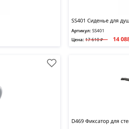
SS401 Сиденье для ду
Артикул:
SS401
14 08
Цена:
17 610 ₽
D469 Фиксатор для ст