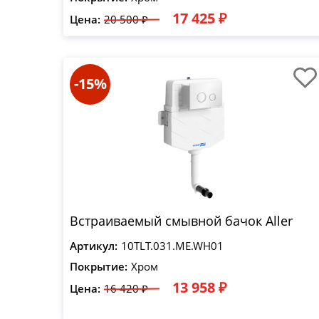
17 425 ₽
Цена:
20 500 ₽
-15%
Встраиваемый смывной бачок Aller
Артикул:
10TLT.031.ME.WH01
Покрытие:
Хром
13 958 ₽
Цена:
16 420 ₽