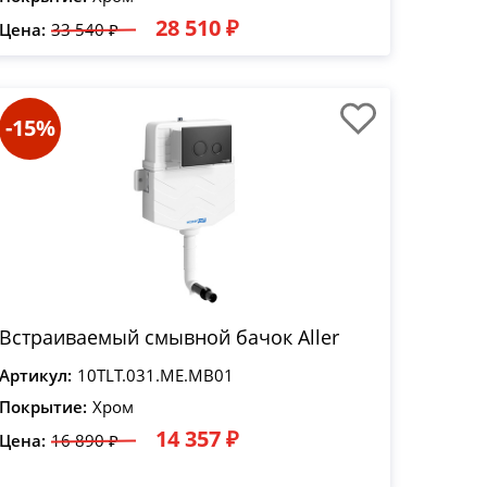
28 510 ₽
Цена:
33 540 ₽
-15%
Встраиваемый смывной бачок Aller
Артикул:
10TLT.031.ME.MB01
Покрытие:
Хром
14 357 ₽
Цена:
16 890 ₽