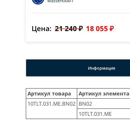
WasserKRAFT
Цена:
21 240 ₽
18 055 ₽
Информация
Артикул товара
Артикул элемента
10TLT.031.ME.BN02
BN02
10TLT.031.ME