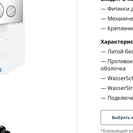
Фитинги 
Механиче
Крепление
Характери
Литой бе
Противок
оболочка
WasserSc
WasserStr
Подключе
Выбрать 
*Ближайший ро