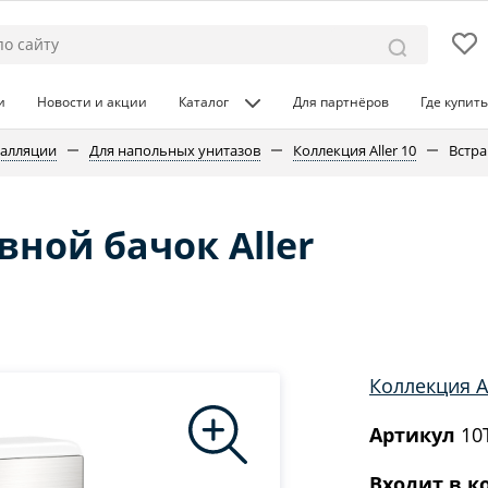
и
Новости и акции
Каталог
Для партнёров
Где купить
талляции
Для напольных унитазов
Коллекция Aller 10
Встра
ной бачок Aller
Коллекция Al
Артикул
10T
Входит в к