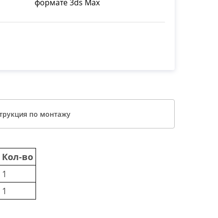
формате 3ds Max
трукция по монтажу
Кол-во
1
1