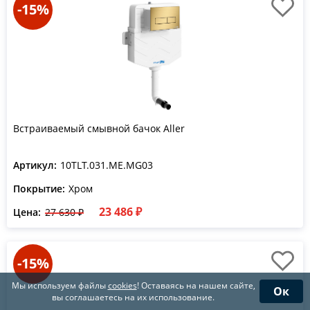
-15%
Встраиваемый смывной бачок Aller
Артикул:
10TLT.031.ME.MG03
Покрытие:
Хром
23 486 ₽
Цена:
27 630 ₽
-15%
Мы используем файлы
cookies
! Оставаясь на нашем сайте,
Ок
вы соглашаетесь на их использование.