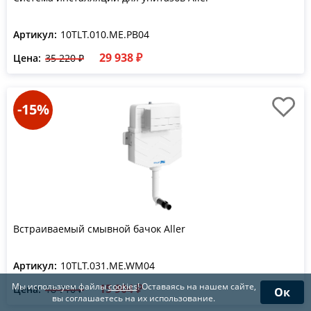
Артикул:
10TLT.010.ME.PB04
29 938 ₽
Цена:
35 220 ₽
-15%
Встраиваемый смывной бачок Aller
Артикул:
10TLT.031.ME.WM04
Мы используем файлы
cookies
! Оставаясь на нашем сайте,
15 904 ₽
Цена:
18 710 ₽
Ок
вы соглашаетесь на их использование.