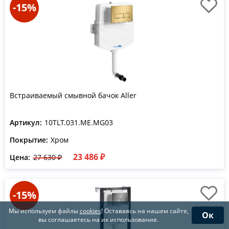
-15%
Встраиваемый смывной бачок Aller
Артикул:
10TLT.031.ME.MG03
Покрытие:
Хром
23 486 ₽
Цена:
27 630 ₽
-15%
Мы используем файлы
cookies
! Оставаясь на нашем сайте,
Ок
вы соглашаетесь на их использование.