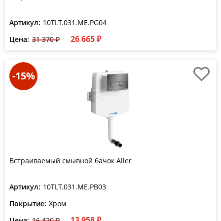
Артикул:
10TLT.031.ME.PG04
26 665 ₽
Цена:
31 370 ₽
-15%
Встраиваемый смывной бачок Aller
Артикул:
10TLT.031.ME.PB03
Покрытие:
Хром
13 958 ₽
Цена:
16 420 ₽