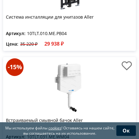
Система инсталляции для унитазов Aller
Артикул:
10TLT.010.ME.PB04
29 938 ₽
Цена:
35 220 ₽
-15%
Встраиваемый смывной бачок Aller
Мы используем файлы
cookies
! Оставаясь на нашем сайте,
Ок
вы соглашаетесь на их использование.
Артикул:
10TLT.031.ME.WM04