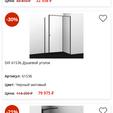
32 558 ₽
Цена:
43 410 ₽
-30%
Dill 61S36 Душевой уголок
Артикул:
61S36
Цвет:
Черный матовый
79 975 ₽
Цена:
114 250 ₽
-21%