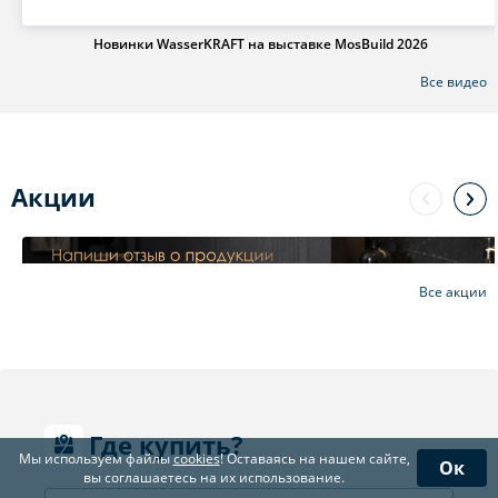
Новинки WasserKRAFT на выставке MosBuild 2026
Все видео
Акции
Все акции
Где купить?
Мы используем файлы
cookies
! Оставаясь на нашем сайте,
Ок
вы соглашаетесь на их использование.