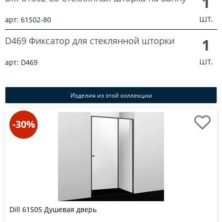
1
шт.
арт: 61S02-80
D469 Фиксатор для стеклянной шторки
1
шт.
арт: D469
Изделия из этой коллекции
-30%
Dill 61S05 Душевая дверь