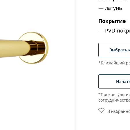
латунь
Покрытие
PVD-покр
Выбрать 
*Ближайший ро
Начат
*Проконсультир
сотрудничеств
В избранн