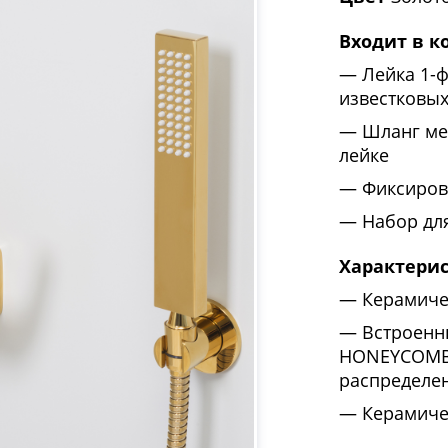
Входит в к
Лейка 1-
известковы
Шланг ме
лейке
Фиксиров
Набор дл
Характери
Керамиче
Встроенн
HONEYCOMB 
распределен
Керамиче