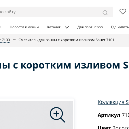
и
Новости и акции
Каталог
Для партнёров
Где купить
r 7100
Смеситель для ванны с коротким изливом Sauer 7101
ны с коротким изливом S
Коллекция S
Артикул
71
Цвет
Золото