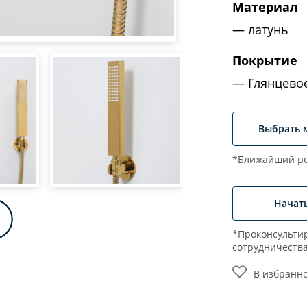
Материал
латунь
Покрытие
Глянцевое
Выбрать 
*Ближайший ро
Начат
*Проконсультир
сотрудничеств
В избранн