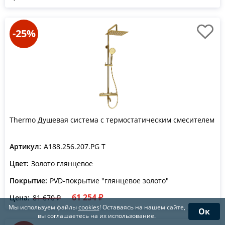
-25%
Thermo Душевая система с термостатическим смесителем
Артикул:
A188.256.207.PG T
Цвет:
Золото глянцевое
Покрытие:
PVD-покрытие "глянцевое золото"
61 254 ₽
Цена:
81 670 ₽
Мы используем файлы
cookies
! Оставаясь на нашем сайте,
Ок
вы соглашаетесь на их использование.