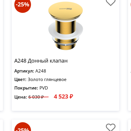
-25%
A248 Донный клапан
Артикул:
A248
Цвет:
Золото глянцевое
Покрытие:
PVD
4 523 ₽
Цена:
6 030 ₽
-25%