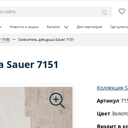
и
Новости и акции
Каталог
Для партнёров
Где купить
r 7100
Смеситель для душа Sauer 7151
 Sauer 7151
Коллекция S
Артикул
71
Цвет
Золото
Входит в к