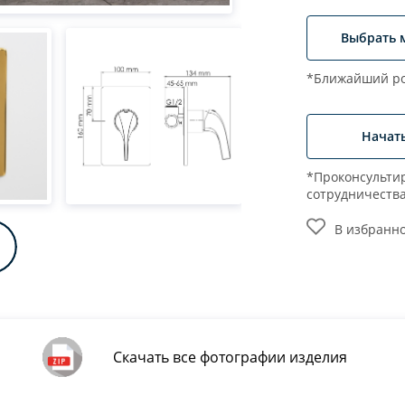
Выбрать 
*Ближайший ро
Начат
*Проконсультир
сотрудничеств
В избранн
Скачать все фотографии изделия