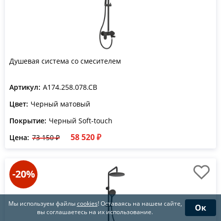
Душевая система со смесителем
Артикул:
A174.258.078.CB
Цвет:
Черный матовый
Покрытие:
Черный Soft-touch
58 520 ₽
Цена:
73 150 ₽
-20%
Мы используем файлы
cookies
! Оставаясь на нашем сайте,
Ок
вы соглашаетесь на их использование.