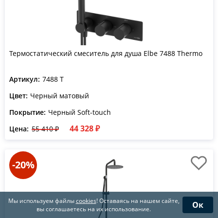
Термостатический смеситель для душа Elbe 7488 Thermo
Артикул:
7488 T
Цвет:
Черный матовый
Покрытие:
Черный Soft-touch
44 328 ₽
Цена:
55 410 ₽
-20%
Мы используем файлы
cookies
! Оставаясь на нашем сайте,
Ок
вы соглашаетесь на их использование.