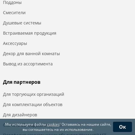
Поддоны
Смесители
Душевые системы
Встраиваемая продукция
Аксессуары
Декор для ванной комнаты
Вывод из ассортимента
Для партнеров
Для торгующих организаций
Для комплектации объектов
Для дизайнеров
Мы используем файлы
cookies
! Оставаясь на нашем сайте,
Скачать 3D модели изделий
Ок
вы соглашаетесь на их использование.