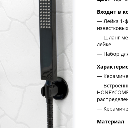
Входит в к
Лейка 1-
известковы
Шланг ме
лейке
Набор дл
Характери
Керамиче
Встроенн
HONEYCOMB 
распределен
Керамиче
Материал