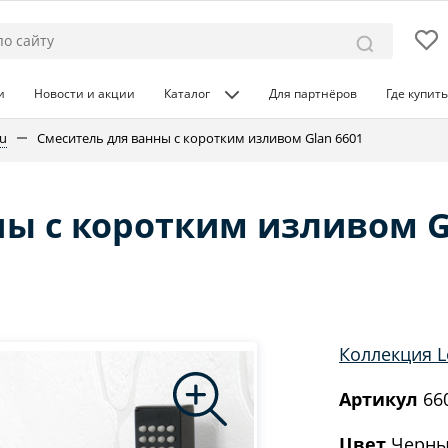
и
Новости и акции
Каталог
Для партнёров
Где купить
u
Смеситель для ванны с коротким изливом Glan 6601
ны с коротким изливом G
Коллекция 
Артикул
66
Цвет
Черны