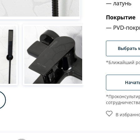
латунь
Покрытие
PVD-покр
Выбрать 
*Ближайший ро
Начат
*Проконсультир
сотрудничеств
В избранн