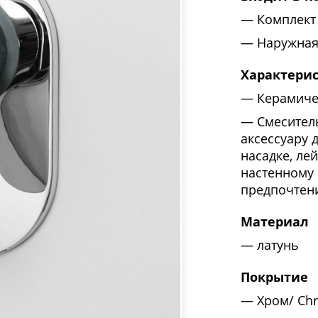
Комплект
Наружная
Характери
Керамиче
Смесител
аксессуару 
насадке, ле
настенному 
предпочтен
Материал
латунь
Покрытие
Хром/ Ch