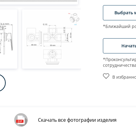
Выбрать 
*Ближайший ро
Начат
*Проконсультир
сотрудничеств
В избранн
Скачать все фотографии изделия