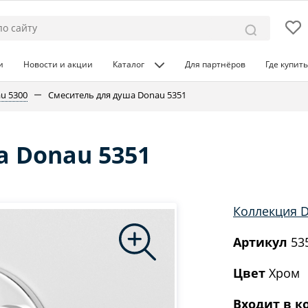
и
Новости и акции
Каталог
Для партнёров
Где купить
u 5300
Смеситель для душа Donau 5351
 Donau 5351
Коллекция 
Артикул
53
Цвет
Хром
Входит в к