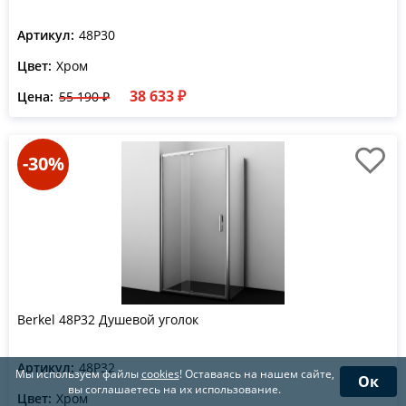
Артикул:
48P30
Цвет:
Хром
38 633 ₽
Цена:
55 190 ₽
-30%
Berkel 48P32 Душевой уголок
Артикул:
48P32
Мы используем файлы
cookies
! Оставаясь на нашем сайте,
Ок
вы соглашаетесь на их использование.
Цвет:
Хром