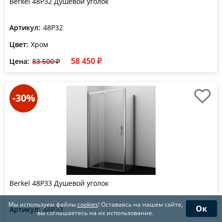
Berkel 48P32 Душевой уголок
Артикул:
48P32
Цвет:
Хром
58 450 ₽
Цена:
83 500 ₽
-30%
Berkel 48P33 Душевой уголок
Мы используем файлы
cookies
! Оставаясь на нашем сайте,
Ок
Артикул:
48P33
вы соглашаетесь на их использование.