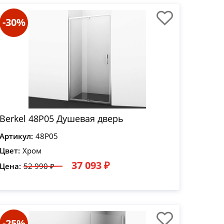
-30%
Berkel 48P05 Душевая дверь
Артикул:
48P05
Цвет:
Хром
37 093 ₽
Цена:
52 990 ₽
-25%