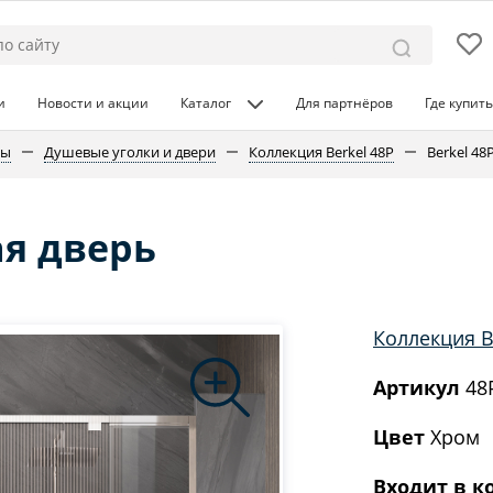
и
Новости и акции
Каталог
Для партнёров
Где купить
ны
Душевые уголки и двери
Коллекция Berkel 48P
Berkel 4
ая дверь
Коллекция B
Артикул
48
Цвет
Хром
Входит в к