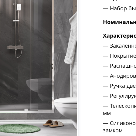
Набор бы
Номинальн
Характери
Закаленн
Покрытие
Распашно
Анодиров
Ручка две
Регулиру
Телескоп
мм
Силиконо
замком