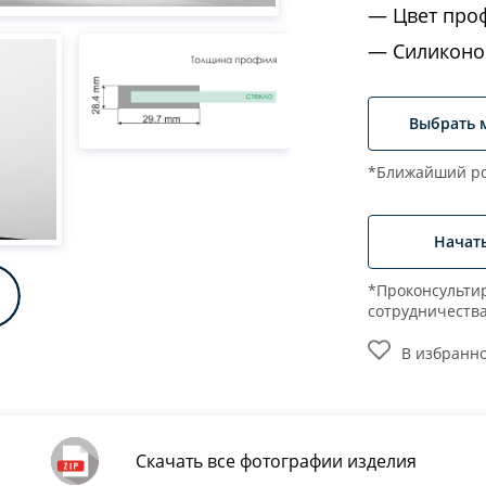
Цвет про
Силиконо
Выбрать 
*Ближайший ро
Начат
*Проконсультир
сотрудничеств
В избранн
Скачать все фотографии изделия