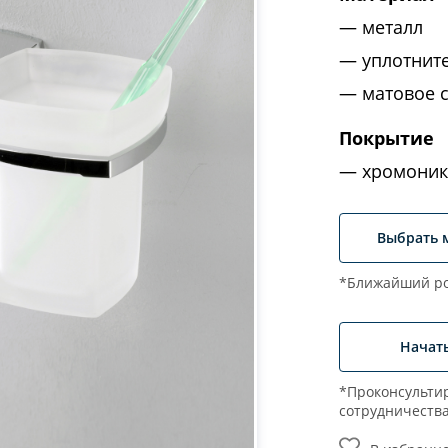
металл
уплотнит
матовое 
Покрытие
хромоник
Выбрать 
*Ближайший ро
Начат
*Проконсультир
сотрудничеств