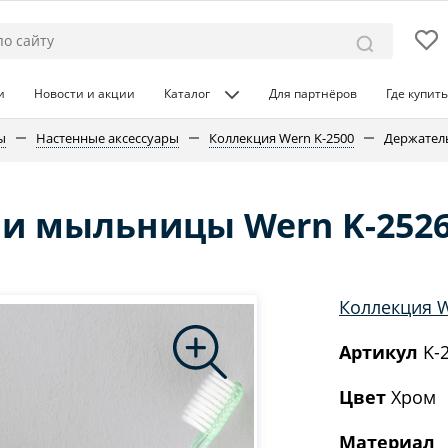
и
Новости и акции
Каталог
Для партнёров
Где купить
ы
Настенные аксессуары
Коллекция Wern K-2500
Держатель
 и мыльницы Wern K-252
Коллекция W
Артикул
K-
Цвет
Хром
Материал