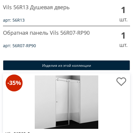
Vils 56R13 Душевая дверь
1
шт.
арт: 56R13
Обратная панель Vils 56R07-RP90
1
шт.
арт: 56R07-RP90
Изделия из этой коллекции
-35%