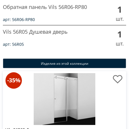
Обратная панель Vils 56R06-RP80
1
шт.
арт: 56R06-RP80
Vils 56R05 Душевая дверь
1
шт.
арт: 56R05
Изделия из этой коллекции
-35%