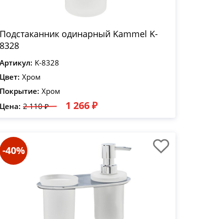
Подстаканник одинарный Kammel K-
8328
Артикул:
K-8328
Цвет:
Хром
Покрытие:
Хром
1 266 ₽
Цена:
2 110 ₽
-40%