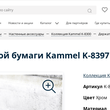
и
Новости и акции
Каталог
Для партнёров
Где купить
ы
Настенные аксессуары
Коллекция Kammel K-8300
Держат
ой бумаги Kammel K-8397
Коллекция 
Артикул
K-
Цвет
Хром
Материал