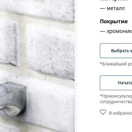
металл
Покрытие
хромоник
Выбрать 
*Ближайший ро
Начат
*Проконсультир
сотрудничеств
В избранн