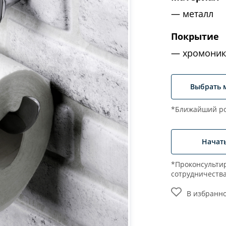
металл
Покрытие
хромоник
Выбрать 
*Ближайший ро
Начат
*Проконсультир
сотрудничеств
В избранн