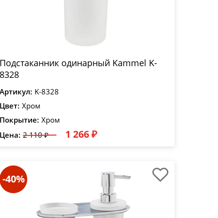
Подстаканник одинарный Kammel K-
8328
Артикул:
K-8328
Цвет:
Хром
Покрытие:
Хром
1 266 ₽
Цена:
2 110 ₽
-40%