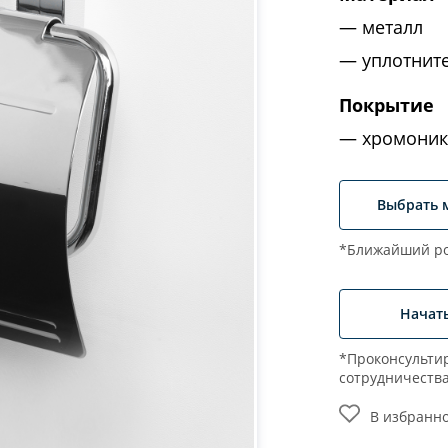
металл
уплотнит
Покрытие
хромоник
Выбрать 
*Ближайший ро
Начат
*Проконсультир
сотрудничеств
В избранн