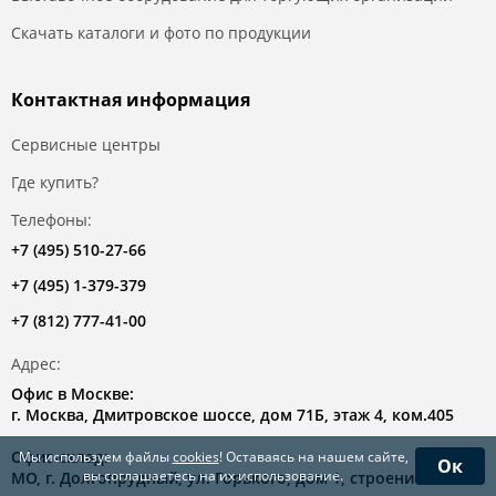
Скачать каталоги и фото по продукции
Контактная информация
Сервисные центры
Где купить?
Телефоны:
+7 (495) 510-27-66
+7 (495) 1-379-379
+7 (812) 777-41-00
Адрес:
Офис в Москве:
г. Москва, Дмитровское шоссе, дом 71Б, этаж 4, ком.405
Офис-склад:
Мы используем файлы
cookies
! Оставаясь на нашем сайте,
Ок
вы соглашаетесь на их использование.
МО, г. Долгопрудный, ул. Горького, дом 1, строение 2