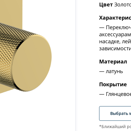
Цвет
Золото
Характери
Переключ
аксессуарам
насадке, ле
зависимости
Материал
латунь
Покрытие
Глянцевое
Выбрать 
*Ближайший ро