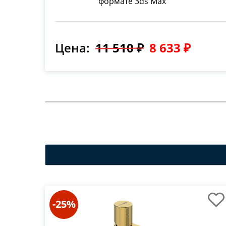
формате 3ds Max
Цена:
11 510 ₽
8 633 ₽
-25%