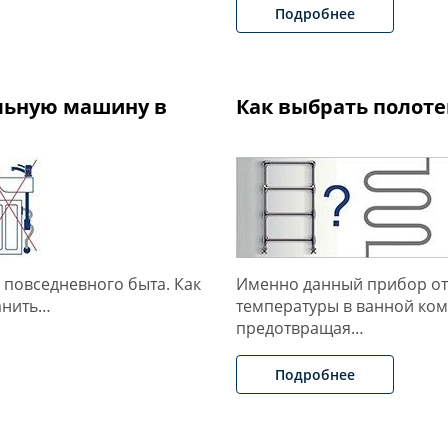
Подробнее
льную машину в
Как выбрать полот
 повседневного быта. Как
Именно данный прибор от
анить…
температуры в ванной ком
предотвращая…
Подробнее