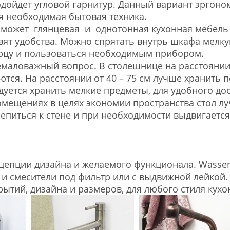
дойдет угловой гарнитур. Данный вариант эргоно
я необходимая бытовая техника.
оможет глянцевая и однотонная кухонная мебель 
вят удобства. Можно спрятать внутрь шкафа мелку
ерцу и пользоваться необходимым прибором.
емаловажный вопрос. В столешнице на расстоянии
ются. На расстоянии от 40 – 75 см лучше хранить 
уется хранить мелкие предметы, для удобного дос
мещениях в целях экономии пространства стол луч
репиться к стене и при необходимости выдвигается
цепции дизайна и желаемого функционала. Wasser
к и смесители под фильтр или с выдвижной лейкой
ытий, дизайна и размеров, для любого стиля кухо