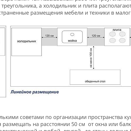
р треугольника, а холодильник и плита располага
страненные размещения мебели и техники в малог
лькими советами по организации пространства ку
я размещать на расстоянии 50 см от окна или бал