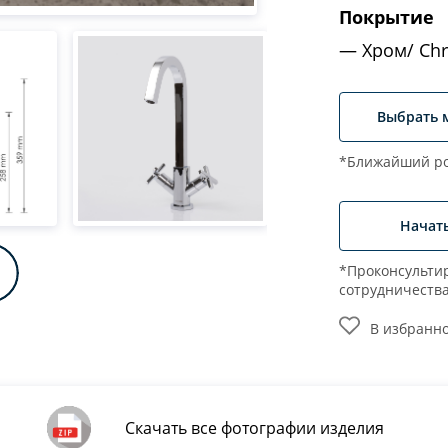
Покрытие
Хром/ Ch
Выбрать 
*Ближайший ро
Начат
*Проконсультир
сотрудничеств
В избранн
Скачать все фотографии изделия