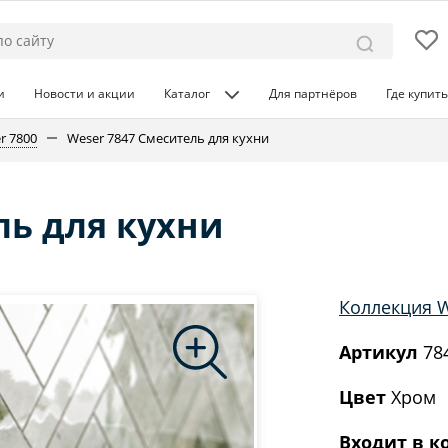
и
Новости и акции
Каталог
Для партнёров
Где купить
r 7800
Weser 7847 Смеситель для кухни
ль для кухни
Коллекция W
Артикул
78
Цвет
Хром
Входит в к