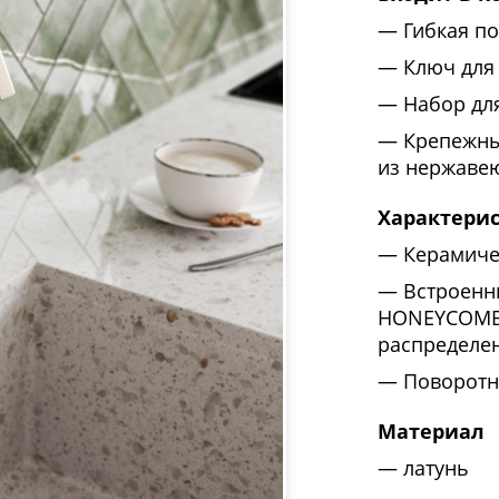
Гибкая по
Ключ для
Набор дл
Крепежны
из нержаве
Характери
Керамиче
Встроенн
HONEYCOMB 
распределен
Поворотн
Материал
латунь