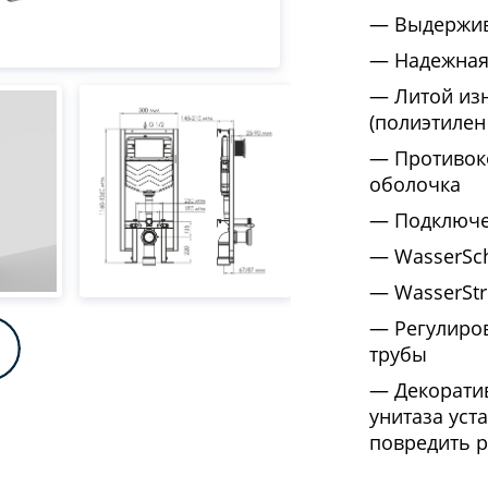
Выдержив
Надежная
Литой из
(полиэтилен
Противок
оболочка
Подключе
WasserSc
WasserStr
Регулиро
трубы
Декорати
унитаза уст
повредить 