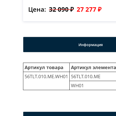
Цена:
32 090 ₽
27 277 ₽
Информация
Артикул товара
Артикул элемент
56TLT.010.ME.WH01
56TLT.010.ME
WH01