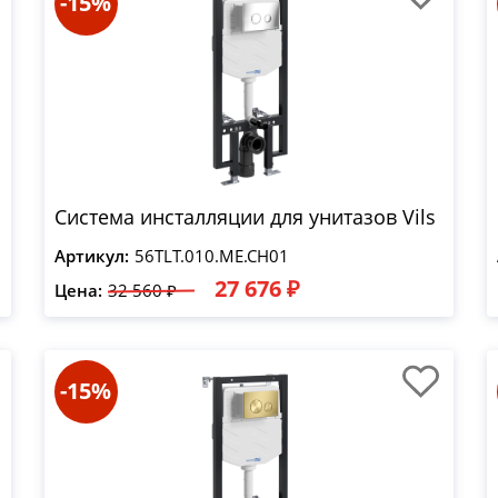
-15%
Система инсталляции для унитазов Vils
Артикул:
56TLT.010.ME.CH01
27 676 ₽
Цена:
32 560 ₽
-15%