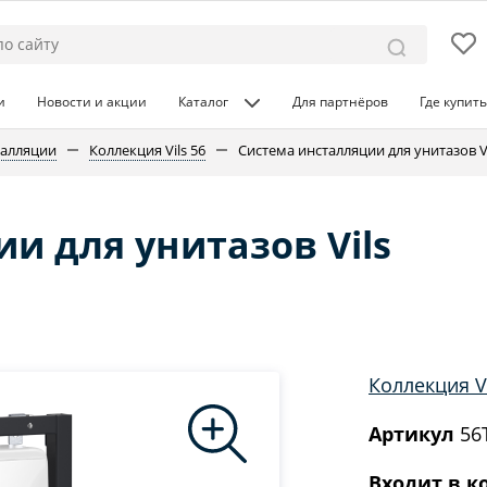
и
Новости и акции
Каталог
Для партнёров
Где купить
талляции
Коллекция Vils 56
Система инсталляции для унитазов V
и для унитазов Vils
Коллекция Vi
Артикул
56
Входит в к