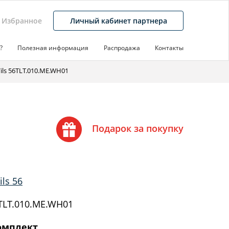
Избранное
Личный кабинет партнера
?
Полезная информация
Распродажа
Контакты
ils 56TLT.010.ME.WH01
Подарок за покупку
ls 56
TLT.010.ME.WH01
омплект