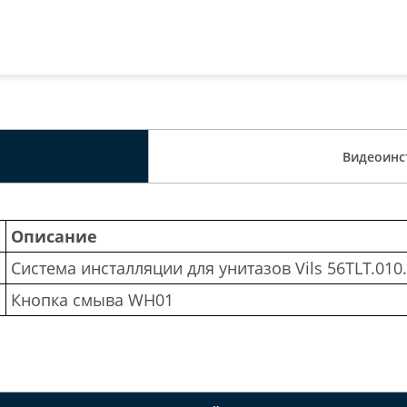
Видеоинс
а
Описание
Система инсталляции для унитазов Vils 56TLT.010
Кнопка смыва WH01