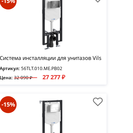
-15%
Система инсталляции для унитазов Vils
Артикул:
56TLT.010.ME.PB02
27 277 ₽
Цена:
32 090 ₽
-15%