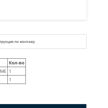
трукция по монтажу
Кол-во
.ME
1
1