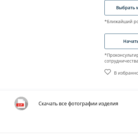
Выбрать 
*Ближайший ро
Начат
*Проконсультир
сотрудничеств
В избранн
Скачать все фотографии изделия