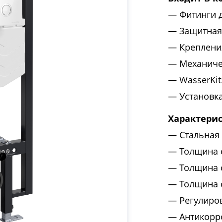
Фитинги 
Защитная
Креплени
Механиче
WasserKi
Установк
Характери
Стальная 
Толщина 
Толщина 
Толщина 
Регулиро
Антикорр