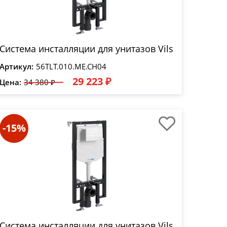
Система инсталляции для унитазов Vils
Артикул:
56TLT.010.ME.CH04
29 223 ₽
Цена:
34 380 ₽
-15%
Система инсталляции для унитазов Vils