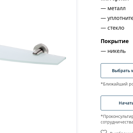
металл
уплотнит
стекло
Покрытие
никель
Выбрать 
*Ближайший ро
Начат
*Проконсультир
сотрудничеств