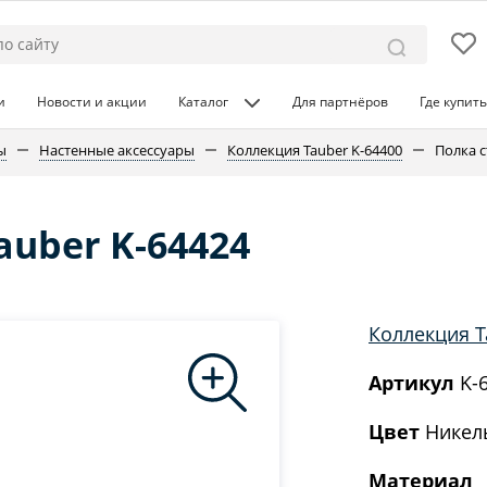
и
Новости и акции
Каталог
Для партнёров
Где купить
ы
Настенные аксессуары
Коллекция Tauber K-64400
Полка с
auber K-64424
Коллекция T
Артикул
K-
Цвет
Никел
Материал