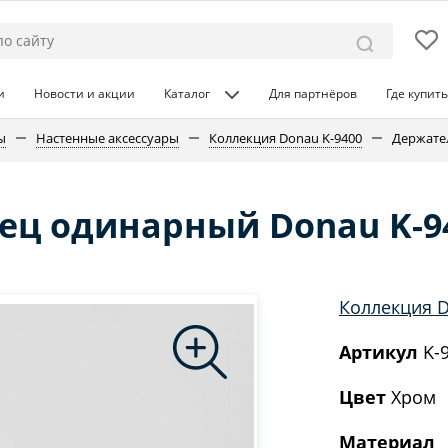
и
Новости и акции
Каталог
Для партнёров
Где купить
ы
Настенные аксессуары
Коллекция Donau K-9400
Держате
ец одинарный Donau K-9
Коллекция D
Артикул
K-
Цвет
Хром
Материал