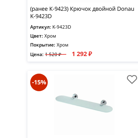
(ранее К-9423) Крючок двойной Donau
K-9423D
Артикул:
K-9423D
Цвет:
Хром
Покрытие:
Хром
1 292 ₽
Цена:
1 520 ₽
-15%