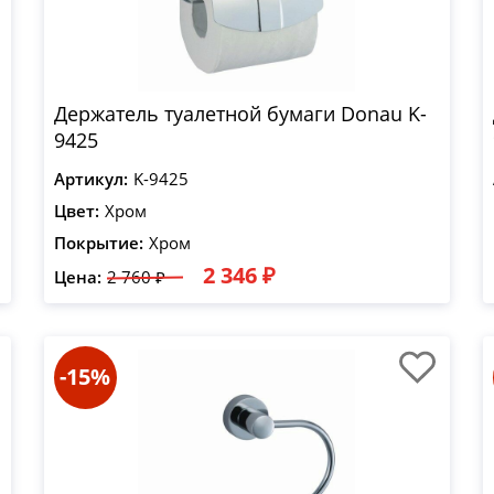
Держатель туалетной бумаги Donau K-
9425
Артикул:
K-9425
Цвет:
Хром
Покрытие:
Хром
2 346 ₽
Цена:
2 760 ₽
-15%