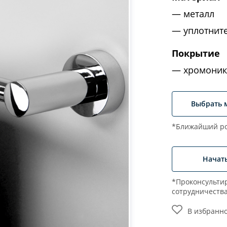
металл
уплотнит
Покрытие
хромоник
Выбрать 
*Ближайший ро
Начат
*Проконсультир
сотрудничеств
В избранн