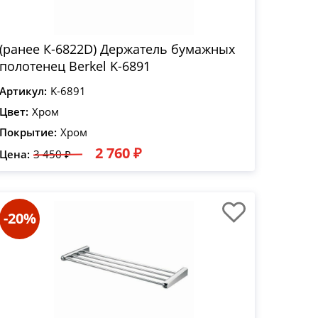
(ранее К-6822D) Держатель бумажных
полотенец Berkel K-6891
Артикул:
K-6891
Цвет:
Хром
Покрытие:
Хром
2 760 ₽
Цена:
3 450 ₽
-20%