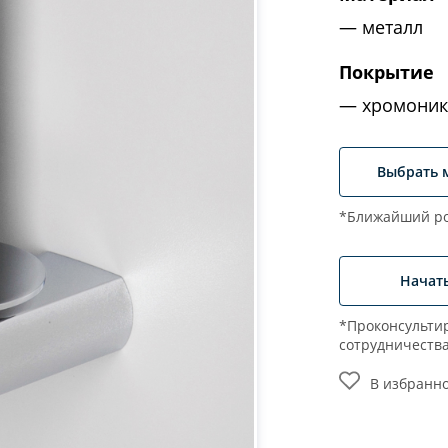
металл
Покрытие
хромоник
Выбрать 
*Ближайший ро
Начат
*Проконсультир
сотрудничеств
В избранн