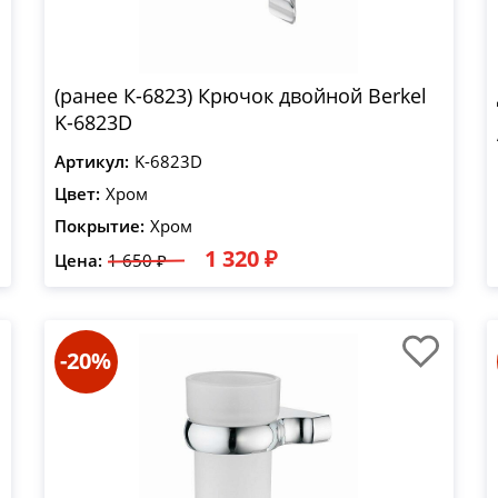
(ранее К-6823) Крючок двойной Berkel
K-6823D
Артикул:
K-6823D
Цвет:
Хром
Покрытие:
Хром
1 320 ₽
Цена:
1 650 ₽
-20%