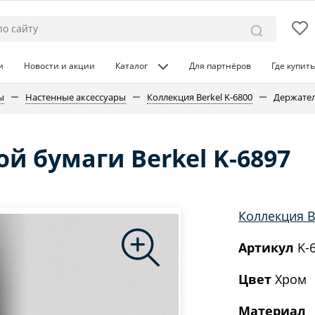
и
Новости и акции
Каталог
Для партнёров
Где купить
ы
Настенные аксессуары
Коллекция Berkel K-6800
Держател
й бумаги Berkel K-6897
Коллекция B
Артикул
K-
Цвет
Хром
Материал