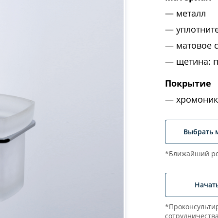
металл
уплотнит
матовое 
щетина: 
Покрытие
хромоник
Выбрать 
*Ближайший ро
Начат
*Проконсультир
сотрудничеств