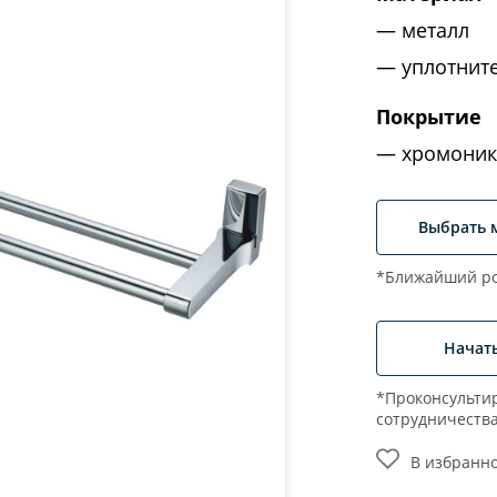
металл
уплотнит
Покрытие
хромоник
Выбрать 
*Ближайший ро
Начат
*Проконсультир
сотрудничеств
В избранн