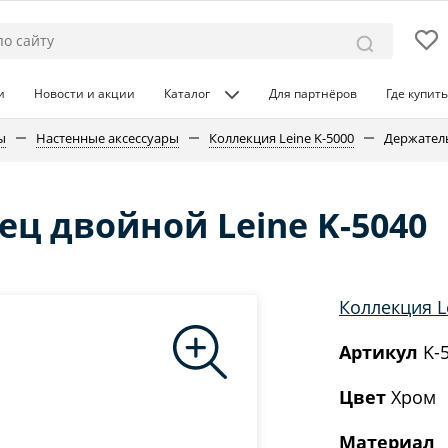
и
Новости и акции
Каталог
Для партнёров
Где купить
ы
Настенные аксессуары
Коллекция Leine K-5000
Держатель
ц двойной Leine K-5040
Коллекция L
Артикул
K-
Цвет
Хром
Материал