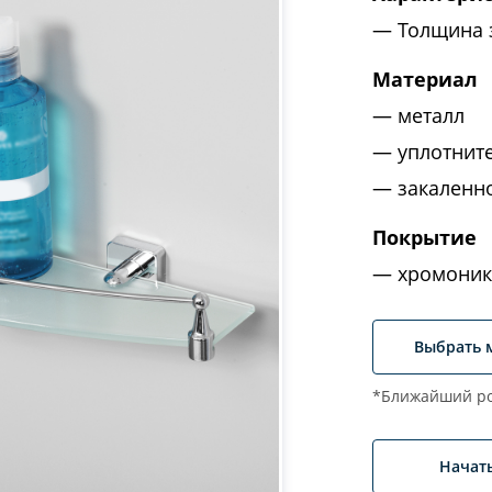
Толщина 
Материал
металл
уплотнит
закаленн
Покрытие
хромоник
Выбрать 
*Ближайший ро
Начат