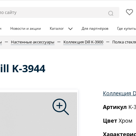
и
Новости и акции
Каталог
Для партнёров
Где купить
ы
Настенные аксессуары
Коллекция Dill K-3900
Полка стекля
ll K-3944
Коллекция Di
Артикул
K-
Цвет
Хром
Характери