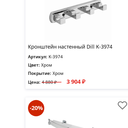
Кронштейн настенный Dill K-3974
Артикул:
K-3974
Цвет:
Хром
Покрытие:
Хром
3 904 ₽
Цена:
4 880 ₽
-20%