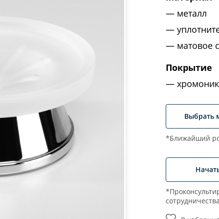
металл
уплотнит
матовое 
Покрытие
хромоник
Выбрать 
*Ближайший ро
Начат
*Проконсультир
сотрудничеств