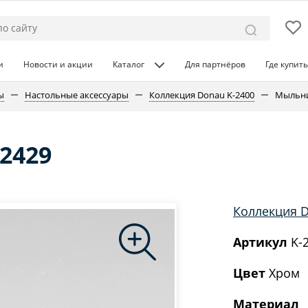
и
Новости и акции
Каталог
Для партнёров
Где купить
ы
Настольные аксессуары
Коллекция Donau K-2400
Мыльни
2429
Коллекция D
Артикул
K-
Цвет
Хром
Материал