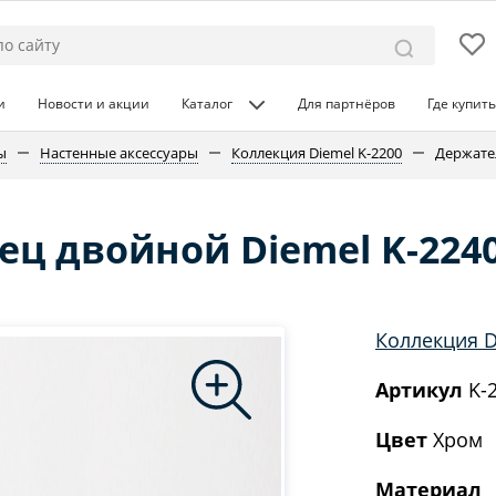
и
Новости и акции
Каталог
Для партнёров
Где купить
ы
Настенные аксессуары
Коллекция Diemel K-2200
Держате
ц двойной Diemel K-224
Коллекция D
Артикул
K-
Цвет
Хром
Материал