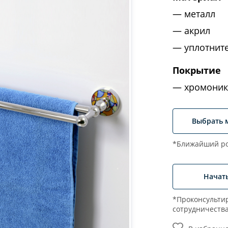
металл
акрил
уплотнит
Покрытие
хромоник
Выбрать 
*Ближайший ро
Начат
*Проконсультир
сотрудничеств