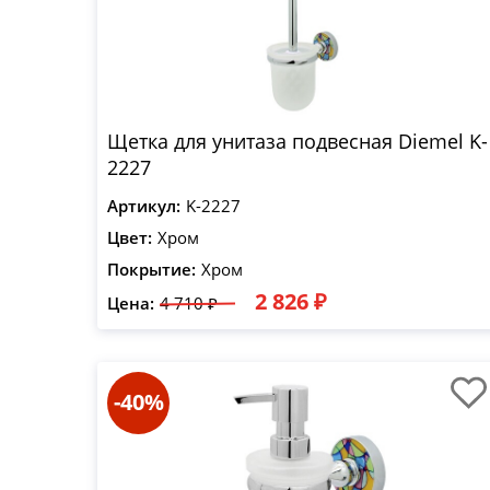
Щетка для унитаза подвесная Diemel K-
2227
Артикул:
K-2227
Цвет:
Хром
Покрытие:
Хром
2 826 ₽
Цена:
4 710 ₽
-40%