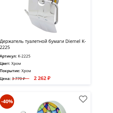
Держатель туалетной бумаги Diemel K-
2225
Артикул:
K-2225
Цвет:
Хром
Покрытие:
Хром
2 262 ₽
Цена:
3 770 ₽
-40%