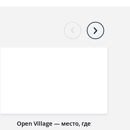
Open Village — место, где
Инст