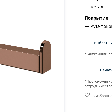
металл
Покрытие
PVD-покр
Выбрать 
*Ближайший ро
Начат
*Проконсультир
сотрудничеств
В избранн