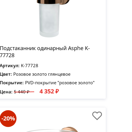
Подстаканник одинарный Asphe K-
77728
Артикул:
K-77728
Цвет:
Розовое золото глянцевое
Покрытие:
PVD-покрытие "розовое золото"
4 352 ₽
Цена:
5 440 ₽
-20%