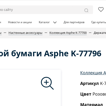
и
Новости и акции
Каталог
Для партнёров
Где купить
ы
Настенные аксессуары
Коллекция Asphe K-77700
Держате
й бумаги Asphe K-77796
Коллекция A
Артикул
K-
Цвет
Розово
Материал