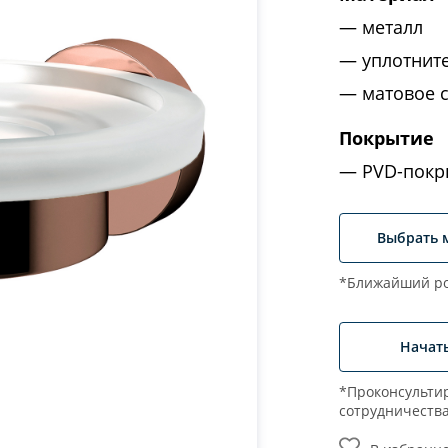
металл
уплотнит
матовое 
Покрытие
PVD-покр
Выбрать 
*Ближайший ро
Начат
*Проконсультир
сотрудничеств