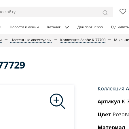
и
Новости и акции
Каталог
Для партнёров
Где купить
ы
Настенные аксессуары
Коллекция Asphe K-77700
Мыльниц
77729
Коллекция A
Артикул
K-
Цвет
Розово
Материал