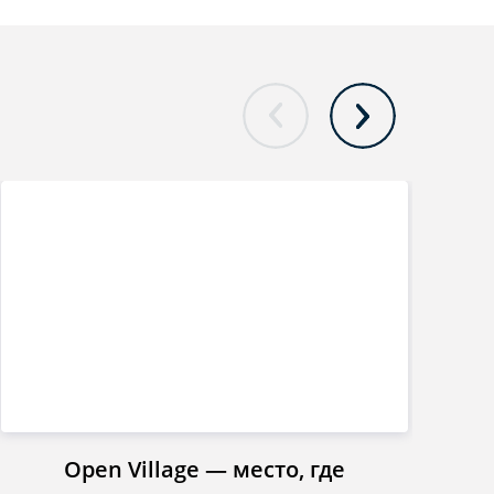
Open Village — место, где
Инст