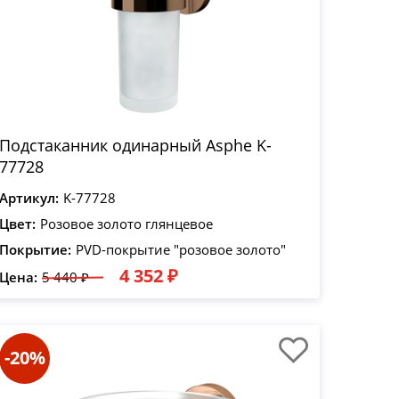
Подстаканник одинарный Asphe K-
77728
Артикул:
K-77728
Цвет:
Розовое золото глянцевое
Покрытие:
PVD-покрытие "розовое золото"
4 352 ₽
Цена:
5 440 ₽
-20%