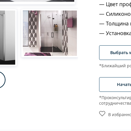
Цвет про
Силиконо
Толщина 
Установк
Выбрать 
*Ближайший ро
Начат
*Проконсультир
сотрудничеств
В избранн