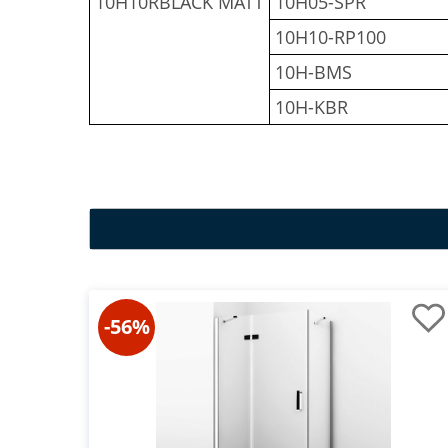
10H10RBLACK MATT
10H05-SPR
10H10-RP100
10H-BMS
10H-KBR
-56%