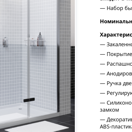
Набор бы
Номинальн
Характери
Закаленн
Покрытие
Распашно
Анодиров
Ручка две
Регулиру
Силиконо
замком
Декорати
ABS-пластик