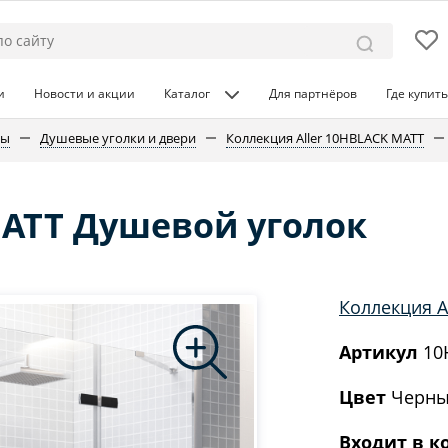
и
Новости и акции
Каталог
Для партнёров
Где купить
ны
Душевые уголки и двери
Коллекция Aller 10HBLACK MATT
MATT Душевой уголок
Коллекция A
Артикул
10
Цвет
Черны
Входит в к