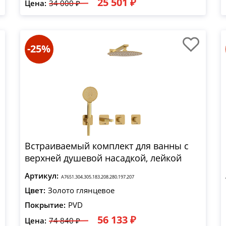
25 501 ₽
Цена:
34 000 ₽
-25%
Встраиваемый комплект для ванны с
верхней душевой насадкой, лейкой
Артикул:
A7651.304.305.183.208.280.197.207
Цвет:
Золото глянцевое
Покрытие:
PVD
56 133 ₽
Цена:
74 840 ₽