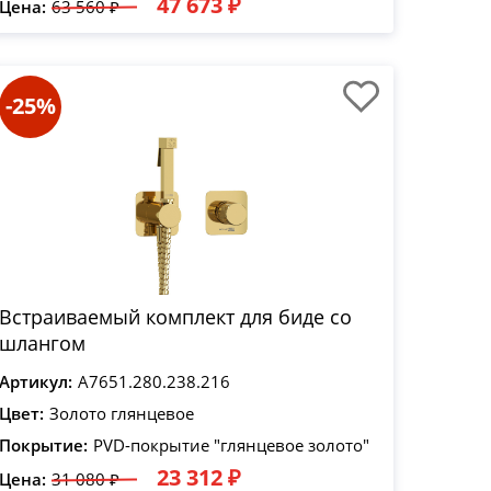
47 673 ₽
Цена:
63 560 ₽
-25%
Встраиваемый комплект для биде со
шлангом
Артикул:
A7651.280.238.216
Цвет:
Золото глянцевое
Покрытие:
PVD-покрытие "глянцевое золото"
23 312 ₽
Цена:
31 080 ₽