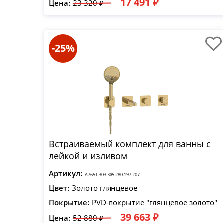
17 491 ₽
Цена:
23 320 ₽
-25%
Встраиваемый комплект для ванны с
лейкой и изливом
Артикул:
A7651.303.305.280.197.207
Цвет:
Золото глянцевое
Покрытие:
PVD-покрытие "глянцевое золото"
39 663 ₽
Цена:
52 880 ₽