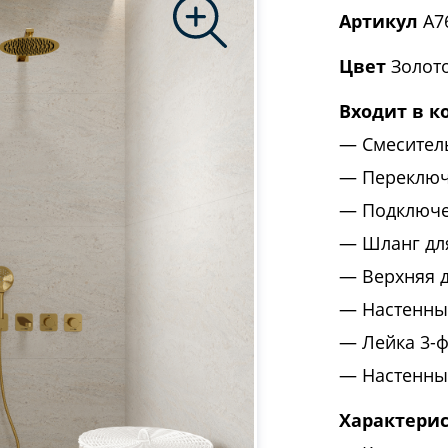
Артикул
A76
Цвет
Золото
Входит в к
Смесител
Переключ
Подключе
Шланг дл
Верхняя 
Настенны
Лейка 3-
Настенны
Характери