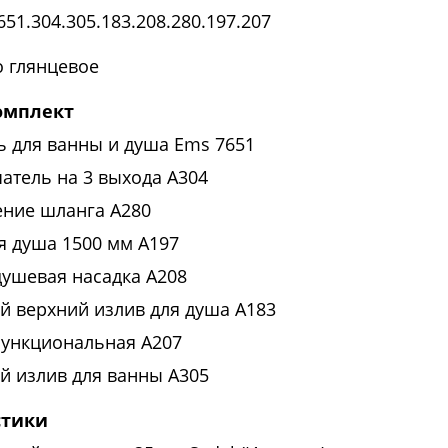
51.304.305.183.208.280.197.207
 глянцевое
омплект
ь для ванны и душа Ems 7651
атель на 3 выхода А304
ние шланга A280
я душа 1500 мм A197
душевая насадка A208
й верхний излив для душа A183
функциональная A207
й излив для ванны A305
стики