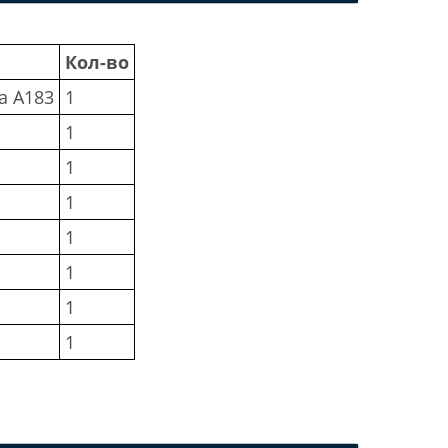
Кол-во
а A183
1
1
1
1
1
1
1
1