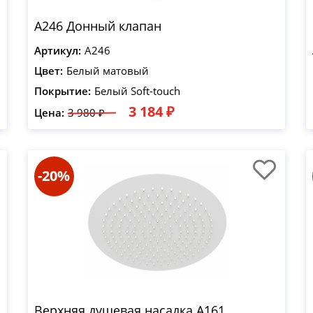
A246 Донный клапан
Артикул:
A246
Цвет:
Белый матовый
Покрытие:
Белый Soft-touch
3 184 ₽
Цена:
3 980 ₽
-20%
Верхняя душевая насадка A161