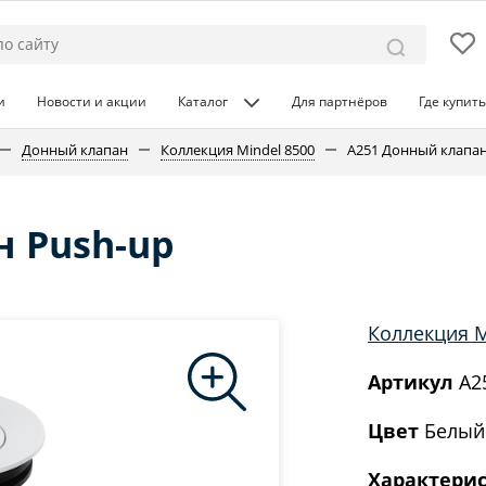
и
Новости и акции
Каталог
Для партнёров
Где купить
Донный клапан
Коллекция Mindel 8500
A251 Донный клапан
н Push-up
Коллекция M
Артикул
A2
Цвет
Белый
Характери