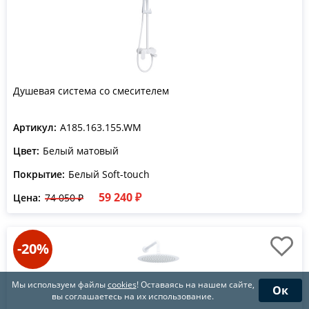
Душевая система со смесителем
Артикул:
A185.163.155.WM
Цвет:
Белый матовый
Покрытие:
Белый Soft-touch
59 240 ₽
Цена:
74 050 ₽
-20%
Мы используем файлы
cookies
! Оставаясь на нашем сайте,
Ок
вы соглашаетесь на их использование.