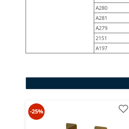
A280
A281
A279
2151
A197
-25%