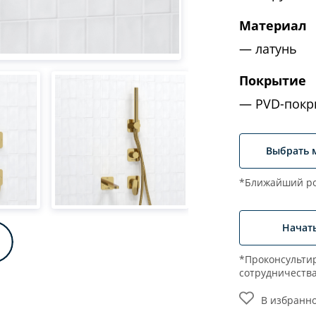
Материал
латунь
Покрытие
PVD-покр
Выбрать 
*Ближайший ро
Начат
*Проконсультир
сотрудничеств
В избранн