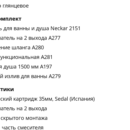
 глянцевое
омплект
ь для ванны и душа Neckar 2151
атель на 2 выхода А277
ние шланга A280
функциональная A281
я душа 1500 мм A197
й излив для ванны A279
стики
ский картридж 35мм, Sedal (Испания)
атель на 2 выхода
 скрытого монтажа
 часть смесителя