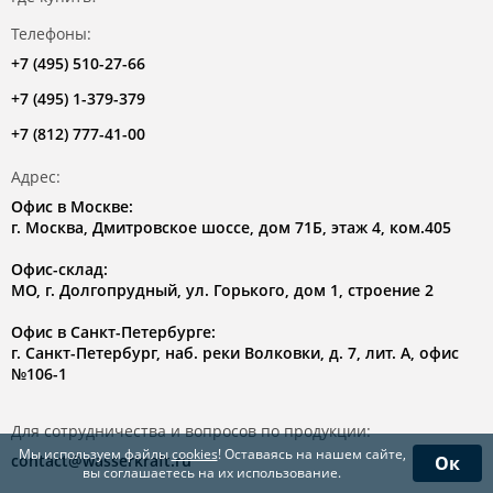
Телефоны:
+7 (495) 510-27-66
+7 (495) 1-379-379
+7 (812) 777-41-00
Адрес:
Офис в Москве:
г. Москва, Дмитровское шоссе, дом 71Б, этаж 4, ком.405
Офис-склад:
МО, г. Долгопрудный, ул. Горького, дом 1, строение 2
Офис в Санкт-Петербурге:
г. Санкт-Петербург, наб. реки Волковки, д. 7, лит. А, офис
№106-1
Для сотрудничества и вопросов по продукции:
Мы используем файлы
cookies
! Оставаясь на нашем сайте,
contact@wasserkraft.ru
Ок
вы соглашаетесь на их использование.